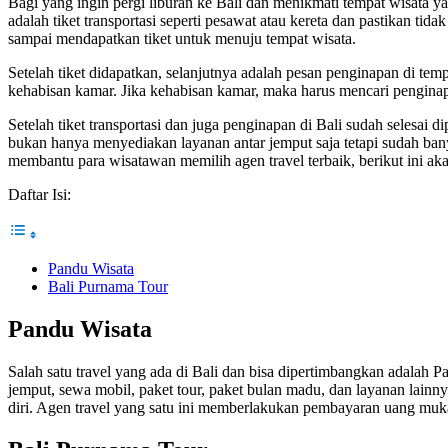
Bagi yang ingin pergi liburan ke Bali dan menikmati tempat wisata ya
adalah tiket transportasi seperti pesawat atau kereta dan pastikan tid
sampai mendapatkan tiket untuk menuju tempat wisata.
Setelah tiket didapatkan, selanjutnya adalah pesan penginapan di te
kehabisan kamar. Jika kehabisan kamar, maka harus mencari penginapa
Setelah tiket transportasi dan juga penginapan di Bali sudah selesai
bukan hanya menyediakan layanan antar jemput saja tetapi sudah ban
membantu para wisatawan memilih agen travel terbaik, berikut ini aka
Daftar Isi:
Pandu Wisata
Bali Purnama Tour
Pandu Wisata
Salah satu travel yang ada di Bali dan bisa dipertimbangkan adala
jemput, sewa mobil, paket tour, paket bulan madu, dan layanan lainn
diri. Agen travel yang satu ini memberlakukan pembayaran uang muka