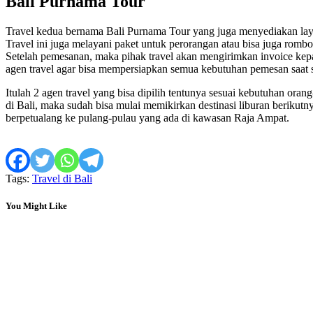
Bali Purnama Tour
Travel kedua bernama Bali Purnama Tour yang juga menyediakan layan
Travel ini juga melayani paket untuk perorangan atau bisa juga ro
Setelah pemesanan, maka pihak travel akan mengirimkan invoice kepa
agen travel agar bisa mempersiapkan semua kebutuhan pemesan saat s
Itulah 2 agen travel yang bisa dipilih tentunya sesuai kebutuhan or
di Bali, maka sudah bisa mulai memikirkan destinasi liburan berikutny
berpetualang ke pulang-pulau yang ada di kawasan Raja Ampat.
Tags:
Travel di Bali
You Might Like