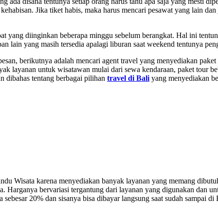
ng ada disana tentunya setiap orang harus tahu apa saja yang mesti dipe
ak kehabisan. Jika tiket habis, maka harus mencari pesawat yang lain da
mpat yang diinginkan beberapa minggu sebelum berangkat. Hal ini tent
n lain yang masih tersedia apalagi liburan saat weekend tentunya pen
 dipesan, berikutnya adalah mencari agent travel yang menyediakan pake
yak layanan untuk wisatawan mulai dari sewa kendaraan, paket tour b
n dibahas tentang berbagai pilihan
travel di Bali
yang menyediakan ber
h Pandu Wisata karena menyediakan banyak layanan yang memang dibut
ya. Harganya bervariasi tergantung dari layanan yang digunakan dan un
 sebesar 20% dan sisanya bisa dibayar langsung saat sudah sampai di B