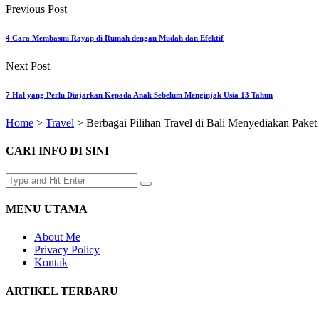
Previous Post
4 Cara Membasmi Rayap di Rumah dengan Mudah dan Efektif
Next Post
7 Hal yang Perlu Diajarkan Kepada Anak Sebelum Menginjak Usia 13 Tahun
Home
>
Travel
>
Berbagai Pilihan Travel di Bali Menyediakan Pake
CARI INFO DI SINI
MENU UTAMA
About Me
Privacy Policy
Kontak
ARTIKEL TERBARU