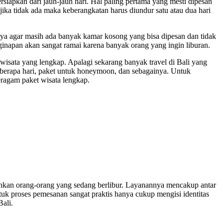
rsiapkan dari jauh-jauh hari. Hal paling pertama yang mesti dipesan
n jika tidak ada maka keberangkatan harus diundur satu atau dua hari
unya agar masih ada banyak kamar kosong yang bisa dipesan dan tidak
ginapan akan sangat ramai karena banyak orang yang ingin liburan.
t wisata yang lengkap. Apalagi sekarang banyak travel di Bali yang
eberapa hari, paket untuk honeymoon, dan sebagainya. Untuk
agam paket wisata lengkap.
uhkan orang-orang yang sedang berlibur. Layanannya mencakup antar
tuk proses pemesanan sangat praktis hanya cukup mengisi identitas
ali.