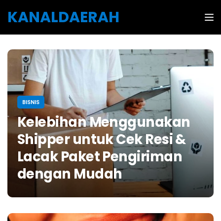
Skip to the content
KANALDAERAH
Tog
BISNIS
Kelebihan Menggunakan
Shipper untuk Cek Resi &
Lacak Paket Pengiriman
dengan Mudah