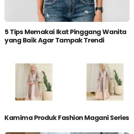
5 Tips Memakai Ikat Pinggang Wanita
yang Baik Agar Tampak Trendi
Kamima Produk Fashion Magani Series