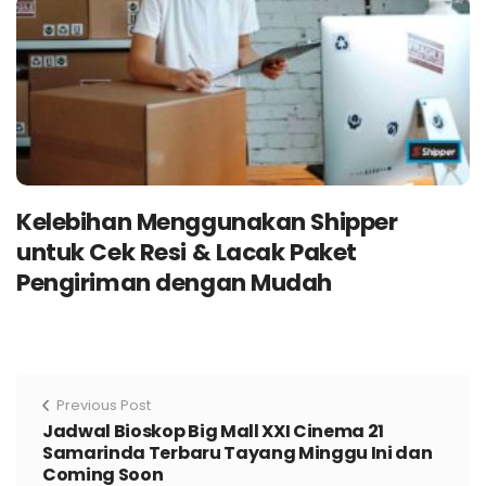
Kelebihan Menggunakan Shipper
untuk Cek Resi & Lacak Paket
Pengiriman dengan Mudah
Previous Post
Jadwal Bioskop Big Mall XXI Cinema 21
Samarinda Terbaru Tayang Minggu Ini dan
Coming Soon