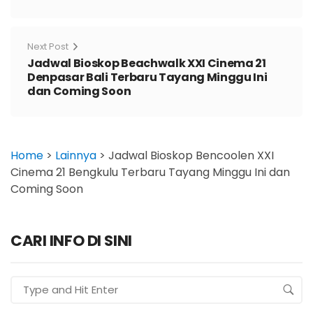
Next Post
Jadwal Bioskop Beachwalk XXI Cinema 21
Denpasar Bali Terbaru Tayang Minggu Ini
dan Coming Soon
Home
>
Lainnya
>
Jadwal Bioskop Bencoolen XXI
Cinema 21 Bengkulu Terbaru Tayang Minggu Ini dan
Coming Soon
CARI INFO DI SINI