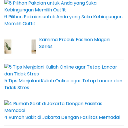
6 Pilihan Pakaian untuk Anda yang Suka Kebingungan
Memilih Outfit
Kamima Produk Fashion Magani
Series
5 Tips Menjalani Kuliah Online agar Tetap Lancar dan
Tidak Stres
4 Rumah Sakit di Jakarta Dengan Fasilitas Memadai