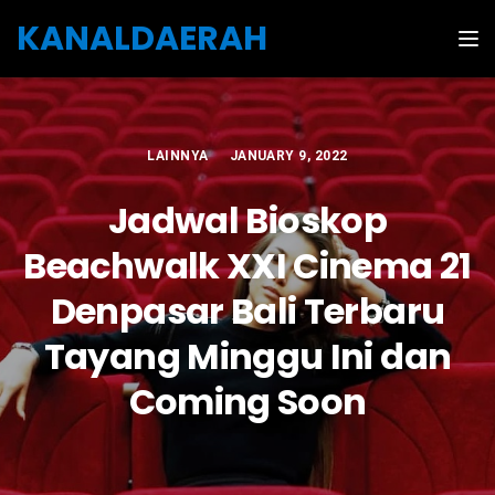
Skip to the content
KANALDAERAH
Tog
LAINNYA
JANUARY 9, 2022
Jadwal Bioskop
Beachwalk XXI Cinema 21
Denpasar Bali Terbaru
Tayang Minggu Ini dan
Coming Soon