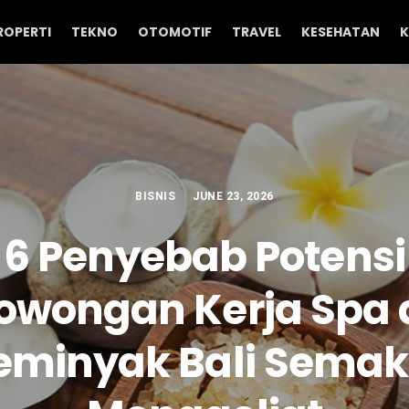
ROPERTI
TEKNO
OTOMOTIF
TRAVEL
KESEHATAN
K
BISNIS
JUNE 23, 2026
6 Penyebab Potensi
owongan Kerja Spa 
eminyak Bali Semak