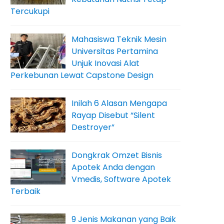
Tercukupi
Mahasiswa Teknik Mesin
Universitas Pertamina
Unjuk Inovasi Alat
Perkebunan Lewat Capstone Design
Inilah 6 Alasan Mengapa
Rayap Disebut “Silent
Destroyer”
Dongkrak Omzet Bisnis
Apotek Anda dengan
Vmedis, Software Apotek
Terbaik
9 Jenis Makanan yang Baik