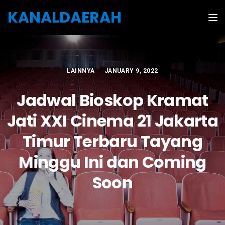
Skip to the content
KANALDAERAH
Tog
LAINNYA
JANUARY 9, 2022
Jadwal Bioskop Kramat
Jati XXI Cinema 21 Jakarta
Timur Terbaru Tayang
Minggu Ini dan Coming
Soon