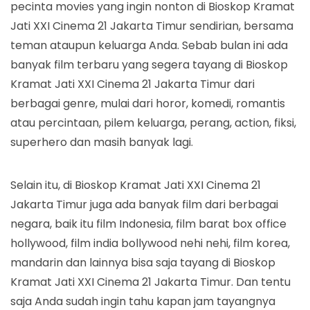
pecinta movies yang ingin nonton di Bioskop Kramat
Jati XXI Cinema 21 Jakarta Timur sendirian, bersama
teman ataupun keluarga Anda. Sebab bulan ini ada
banyak film terbaru yang segera tayang di Bioskop
Kramat Jati XXI Cinema 21 Jakarta Timur dari
berbagai genre, mulai dari horor, komedi, romantis
atau percintaan, pilem keluarga, perang, action, fiksi,
superhero dan masih banyak lagi.
Selain itu, di Bioskop Kramat Jati XXI Cinema 21
Jakarta Timur juga ada banyak film dari berbagai
negara, baik itu film Indonesia, film barat box office
hollywood, film india bollywood nehi nehi, film korea,
mandarin dan lainnya bisa saja tayang di Bioskop
Kramat Jati XXI Cinema 21 Jakarta Timur. Dan tentu
saja Anda sudah ingin tahu kapan jam tayangnya