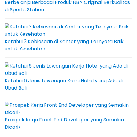
Berbelanja Berbagai Produk NBA Original Berkualitas
di Sports Station
Ketahui 3 Kebiasaan di Kantor yang Ternyata Baik
untuk Kesehatan
Ketahui 6 Jenis Lowongan Kerja Hotel yang Ada di
Ubud Bali
Prospek Kerja Front End Developer yang Semakin
Dicari<