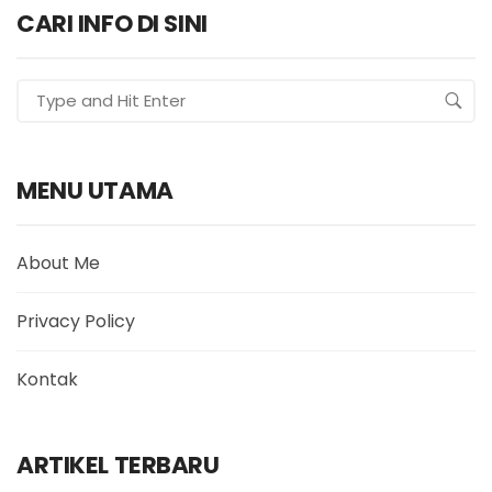
CARI INFO DI SINI
MENU UTAMA
About Me
Privacy Policy
Kontak
ARTIKEL TERBARU