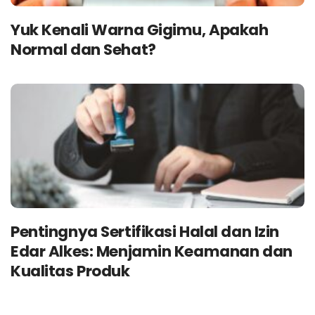
Yuk Kenali Warna Gigimu, Apakah
Normal dan Sehat?
Pentingnya Sertifikasi Halal dan Izin
Edar Alkes: Menjamin Keamanan dan
Kualitas Produk