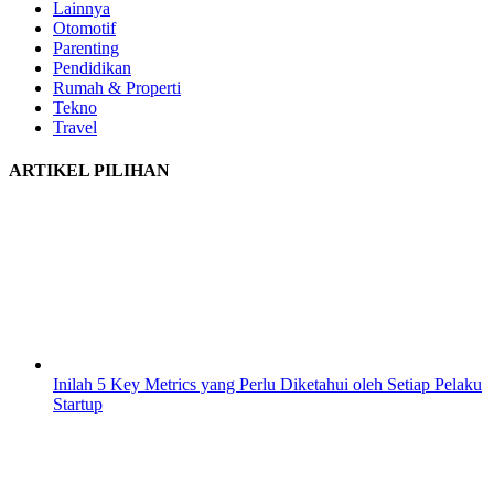
Lainnya
Otomotif
Parenting
Pendidikan
Rumah & Properti
Tekno
Travel
ARTIKEL PILIHAN
Inilah 5 Key Metrics yang Perlu Diketahui oleh Setiap Pelaku
Startup