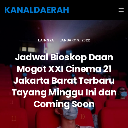
Skip to the content
KANALDAERAH
Tog
LAINNYA
JANUARY 9, 2022
Jadwal Bioskop Daan
Mogot XXI Cinema 21
Jakarta Barat Terbaru
Tayang Minggu Ini dan
Coming Soon