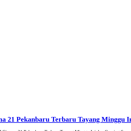
ma 21 Pekanbaru Terbaru Tayang Minggu I