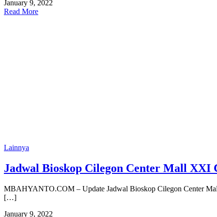
January 9, 2022
Read More
Lainnya
Jadwal Bioskop Cilegon Center Mall XXI
MBAHYANTO.COM – Update Jadwal Bioskop Cilegon Center Mall XXI C
[…]
January 9, 2022