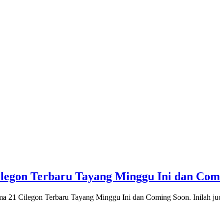
ilegon Terbaru Tayang Minggu Ini dan Com
egon Terbaru Tayang Minggu Ini dan Coming Soon. Inilah judul fil