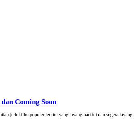
i dan Coming Soon
dul film populer terkini yang tayang hari ini dan segera tayang