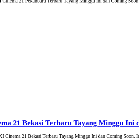
 21 Pekanbaru Terbaru Tayang Minggu Ini dan Coming Soon. Inilah 
ema 21 Bekasi Terbaru Tayang Minggu Ini
a 21 Bekasi Terbaru Tayang Minggu Ini dan Coming Soon. Inilah ju