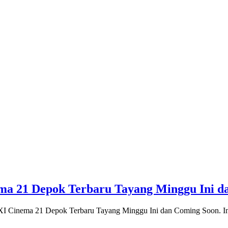
ema 21 Depok Terbaru Tayang Minggu Ini 
ma 21 Depok Terbaru Tayang Minggu Ini dan Coming Soon. Inilah jud