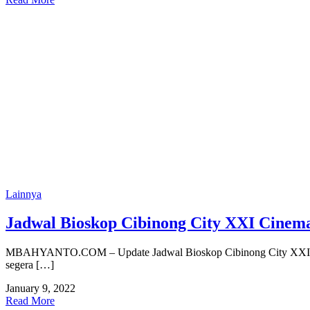
Lainnya
Jadwal Bioskop Cibinong City XXI Cinem
MBAHYANTO.COM – Update Jadwal Bioskop Cibinong City XXI Cinema
segera […]
January 9, 2022
Read More