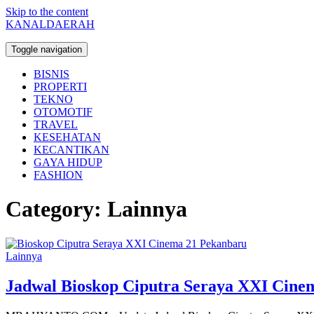
Skip to the content
KANALDAERAH
Toggle navigation
BISNIS
PROPERTI
TEKNO
OTOMOTIF
TRAVEL
KESEHATAN
KECANTIKAN
GAYA HIDUP
FASHION
Category:
Lainnya
Lainnya
Jadwal Bioskop Ciputra Seraya XXI Cine